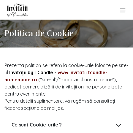
Sari la conținut
Politica de Cookie
Prezenta politică se referă la cookie-urile folosite pe site-
ul
Invitații by TCandle -
www.invitatii.tcandle-
homemade.ro
(“site-ul”/“magazinul nostru online”),
dedicat comercializării de invitații online personalizate
pentru evenimente.
Pentru detalii suplimentare, vă rugăm să consultați
fiecare secțiune de mai jos.
Ce sunt Cookie-urile ?