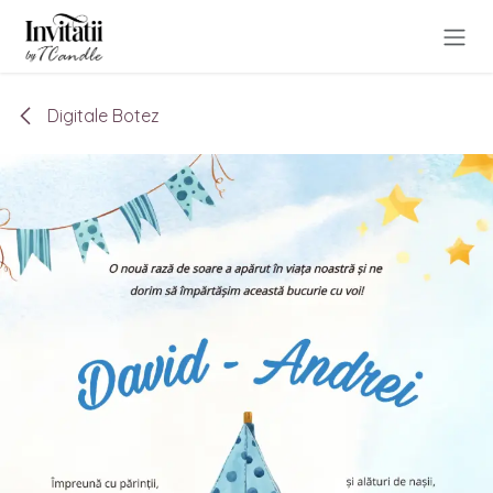
Sari la conținut
Digitale Botez