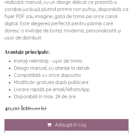
realizată manual, cu un design delicat ce prezintă o
corabie jucăușă plutind printre nori pufoși, disponibilă ca
fișier PDF sau imagine, gata de trimis pe orice canal
digital. Este alegerea perfectă pentru părinții care
doresc o invitație de botez modernă, personalizată și
ușor de distribuit.
Avantaje principale:
Invitați nelimitați - ușor de trimis
​Design manual, cu atenție la detalii
​Compatibilă cu orice dispozitiv
​Modificări gratuite după publicare
​Livrare rapidă pe email/WhatsApp
​Disponibilă în max. 24 de ore
40,00
lei
80,00
lei
Adaugă în coș