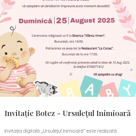
Invitație Botez - Ursulețul Inimioară
Invitația digitală „Ursulețul Inimioară” este realizată