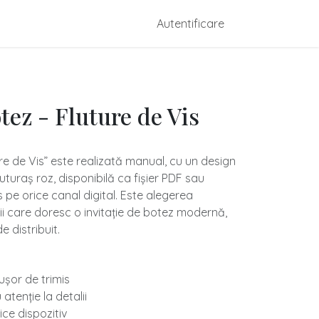
dmade
Configurare Mărturii
Autentificare
Contactați-ne
otez - Fluture de Vis
ture de Vis” este realizată manual, cu un design
luturaș roz, disponibilă ca fișier PDF sau
s pe orice canal digital. Este alegerea
ii care doresc o invitație de botez modernă,
e distribuit.
- ușor de trimis
atenție la detalii
ice dispozitiv