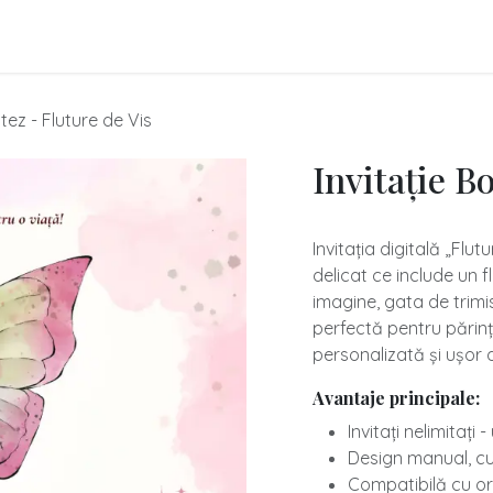
itații Online
Cum comanzi?
Prețuri Invitații
Lumânări Han
otez - Fluture de Vis
Invitație B
Invitația digitală „Flu
delicat ce include un f
imagine, gata de trimi
perfectă pentru părinț
personalizată și ușor d
Avantaje principale:
Invitați nelimitați 
​Design manual, cu 
​Compatibilă cu or