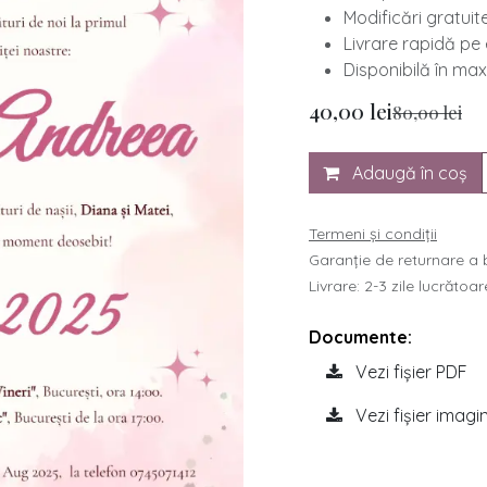
​Modificări gratui
​Livrare rapidă p
​Disponibilă în max
40,00
lei
80,00
lei
Adaugă în coș
Termeni și condiții
Garanție de returnare a b
Livrare: 2-3 zile lucrătoar
Documente:
Vezi fișier PDF
Vezi fișier imagi