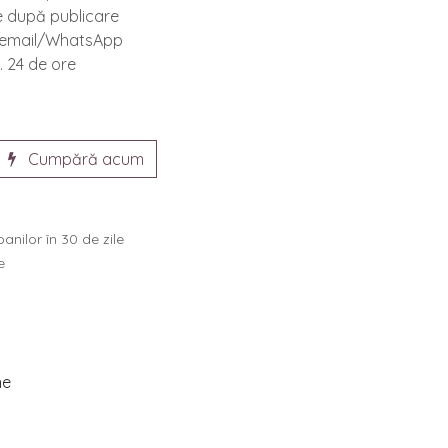
te după publicare
e email/WhatsApp
. 24 de ore
Cumpără acum
anilor în 30 de zile
e
ne