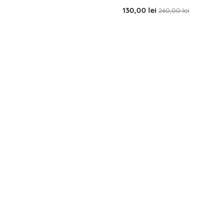
130,00
lei
260,00
lei