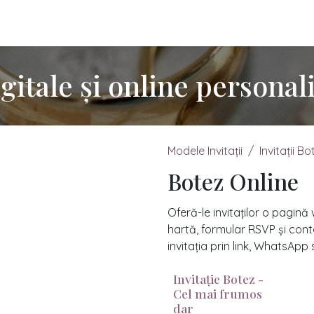
itații Online
Cum comanzi?
Prețuri Invitații
Lumânări Han
igitale și online personal
Modele Invitații
Invitații Bo
Botez Online
Oferă-le invitaților o pagină
hartă, formular RSVP și con
invitația prin link, WhatsApp
Invitație Botez -
Cel mai frumos
dar