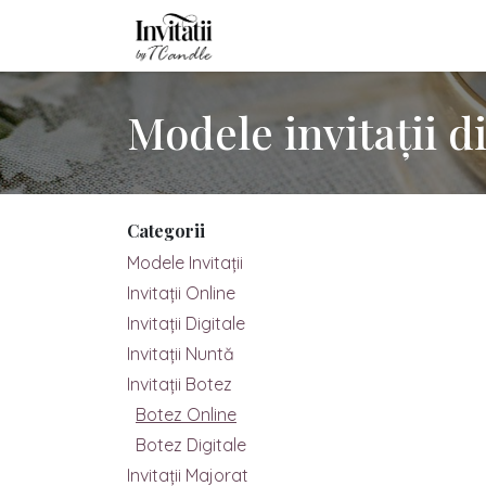
Sari la conținut
Acasă
Modele Invitații
Inv
Modele invitații d
Categorii
Modele Invitații
Invitații Online
Invitații Digitale
Invitații Nuntă
Invitații Botez
Botez Online
Botez Digitale
Invitaţii Majorat