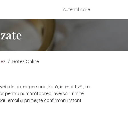
dmade
Configurare Mărturii
Autentificare
Contactați-ne
izate
tez
Botez Online
 web de botez personalizată, interactivă, cu
tor pentru numărătoarea inversă. Trimite
 sau email și primește confirmări instant!