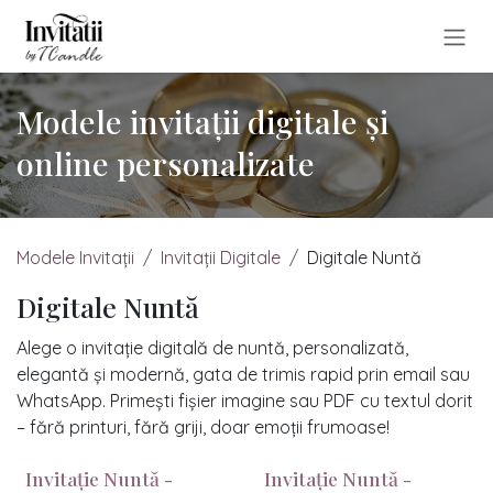
Sari la conținut
Modele invitații digitale și
online personalizate
Modele Invitații
Invitații Digitale
Digitale Nuntă
Digitale Nuntă
Alege o invitație digitală de nuntă, personalizată,
elegantă și modernă, gata de trimis rapid prin email sau
WhatsApp. Primești fișier imagine sau PDF cu textul dorit
– fără printuri, fără griji, doar emoții frumoase!
Invitație Nuntă -
Invitație Nuntă -